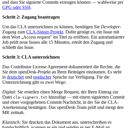
und dass Sie signierte Commits erzeugen können — wahlweise per
GPG oder SSH
.
Schritt 2: Zugang beantragen
Um das CLA unterzeichnen zu können, benötigen Sie
Developer
-
Zugang zum
CLA-Signer-Projekt
. Dafür genügt es, ein Issue mit
dem Wort „Access request" im Titel zu eröffnen. Ein automatisierter
Job prüft neue Issues alle 15 Minuten, erteilt den Zugang und
schließt das Issue.
Schritt 3: CLA unterzeichnen
Das Contributor License Agreement dokumentiert die Rechte, die
Sie dem openDesk-Projekt an Ihren Beiträgen einräumen. Es steht
in
deutscher
und
englischer
Sprache zur Verfügung. Für die
Unterzeichnung gibt es zwei Wege:
Digital:
Sie erstellen einen Merge Request, der Ihren Eintrag zur
Datei
hinzufügt — mit einem signierten Commit
cla-signers.txt
und einer vorgegebenen Commit-Nachricht, in der Sie die CLA-
Anerkennung bestätigen. Das openDesk-Team prüft und mergt den
MR zeitnah.
Klassisch:
Sie drucken das Dokument aus, unterschreiben es
handschriftlich, scannen es ein und senden es per E-Mail an